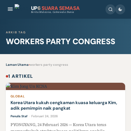
UP
6
SUARA SEMASA
Berita Malaysia, Cakrawala Dunia
ARKIB TAG
WORKERS PARTY CONGRESS
Laman Utama
›
workers party congress
1 ARTIKEL
GLOBAL
Korea Utara kukuh cengkaman kuasa keluarga Kim,
adik pemimpin naik pangkat
Februari 24, 2026
Penulis Staf
·
PYONGYANG, 24 Februari 2026 — Korea Utara terus