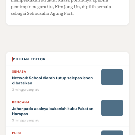
memperkukuh struktur kuasa politiknya apabila
pemimpin negara itu, Kim Jong Un, dipilih semula
sebagai Setiausaha Agung Parti
PILIHAN EDITOR
SEMASA
Network School diarah tutup selepas lesen
dibatalkan
3 minggu yang lalu
RENCANA
Johor pada asalnya bukanlah kubu Pakatan
Harapan
3 minggu yang lalu
PUISI