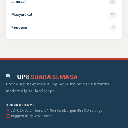
Jenayah
10
Masyarakat
10
Rencana
5
UP
6
SUARA SEMASA
Providing independent, high-quality journalism for the
modern digital landscape.
HUBUNGI KAMI
50-02A Jalan Juara 1/4, Seri Kembangan 43300 Selangor.
langgam.fikir@gmail.com