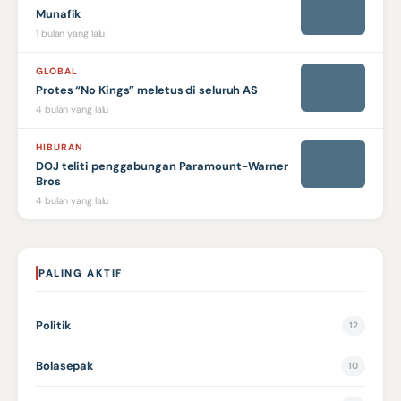
Munafik
1 bulan yang lalu
GLOBAL
Protes “No Kings” meletus di seluruh AS
4 bulan yang lalu
HIBURAN
DOJ teliti penggabungan Paramount-Warner
Bros
4 bulan yang lalu
PALING AKTIF
Politik
12
Bolasepak
10