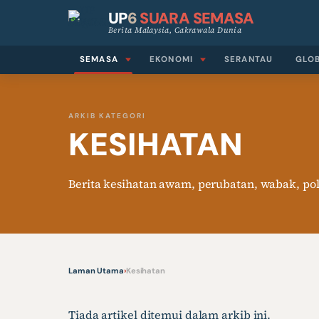
UP
6
SUARA SEMASA
Berita Malaysia, Cakrawala Dunia
SEMASA
EKONOMI
SERANTAU
GLO
ARKIB KATEGORI
KESIHATAN
Berita kesihatan awam, perubatan, wabak, poli
Laman Utama
›
Kesihatan
Tiada artikel ditemui dalam arkib ini.