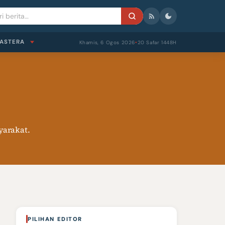
ASTERA
Khamis, 6 Ogos 2026
20 Safar 1448H
●
yarakat.
PILIHAN EDITOR