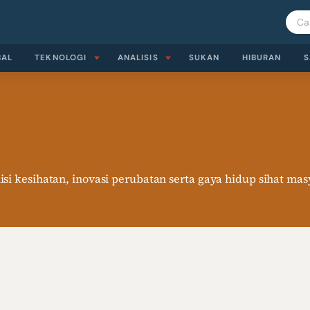
BAL
TEKNOLOGI
ANALISIS
SUKAN
HIBURAN
S
si kesihatan, inovasi perubatan serta gaya hidup sihat mas