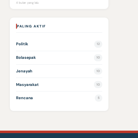
4 bulan yang lalu
PALING AKTIF
Politik
12
Bolasepak
10
Jenayah
10
Masyarakat
10
Rencana
5