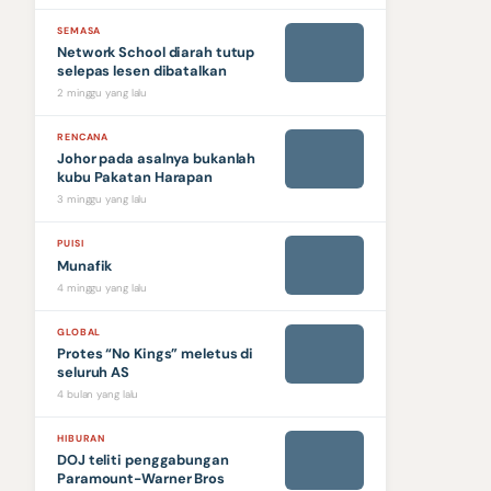
SEMASA
Network School diarah tutup
selepas lesen dibatalkan
2 minggu yang lalu
RENCANA
Johor pada asalnya bukanlah
kubu Pakatan Harapan
3 minggu yang lalu
PUISI
Munafik
4 minggu yang lalu
GLOBAL
Protes “No Kings” meletus di
seluruh AS
4 bulan yang lalu
HIBURAN
DOJ teliti penggabungan
Paramount-Warner Bros