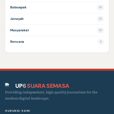
Bolasepak
10
Jenayah
10
Masyarakat
10
Rencana
5
UP
6
SUARA SEMASA
Providing independent, high-quality journalism for the
modern digital landscape.
HUBUNGI KAMI