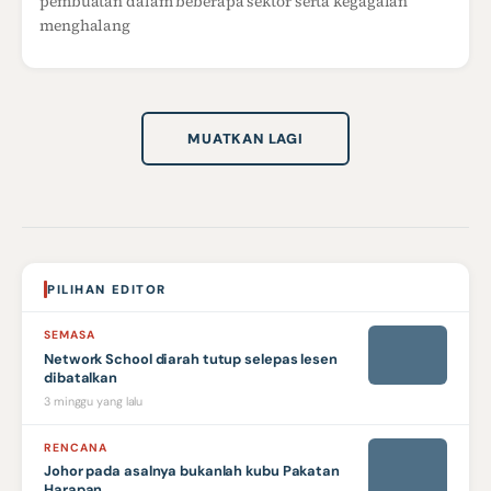
pembuatan dalam beberapa sektor serta kegagalan
menghalang
MUATKAN LAGI
PILIHAN EDITOR
SEMASA
Network School diarah tutup selepas lesen
dibatalkan
3 minggu yang lalu
RENCANA
Johor pada asalnya bukanlah kubu Pakatan
Harapan