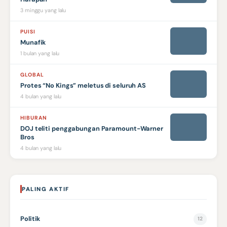
3 minggu yang lalu
PUISI
Munafik
1 bulan yang lalu
GLOBAL
Protes “No Kings” meletus di seluruh AS
4 bulan yang lalu
HIBURAN
DOJ teliti penggabungan Paramount-Warner
Bros
4 bulan yang lalu
PALING AKTIF
Politik
12