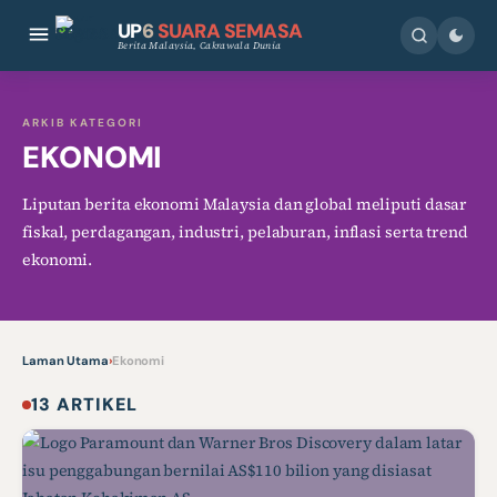
UP
6
SUARA SEMASA
Berita Malaysia, Cakrawala Dunia
ARKIB KATEGORI
EKONOMI
Liputan berita ekonomi Malaysia dan global meliputi dasar
fiskal, perdagangan, industri, pelaburan, inflasi serta trend
ekonomi.
Laman Utama
›
Ekonomi
13 ARTIKEL