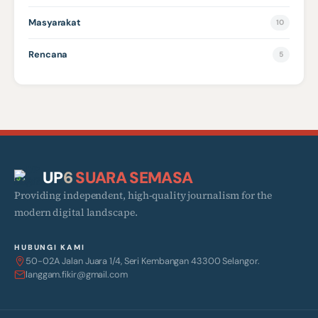
Masyarakat
10
Rencana
5
UP
6
SUARA SEMASA
Providing independent, high-quality journalism for the
modern digital landscape.
HUBUNGI KAMI
50-02A Jalan Juara 1/4, Seri Kembangan 43300 Selangor.
langgam.fikir@gmail.com