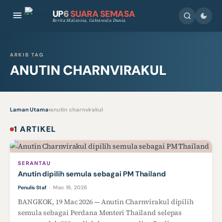
UP
6
SUARA SEMASA
Berita Malaysia, Cakrawala Dunia
ARKIB TAG
ANUTIN CHARNVIRAKUL
Laman Utama
›
anutin charnvirakul
1 ARTIKEL
SERANTAU
Anutin dipilih semula sebagai PM Thailand
Mac 19, 2026
Penulis Staf
·
BANGKOK, 19 Mac 2026 — Anutin Charnvirakul dipilih
semula sebagai Perdana Menteri Thailand selepas