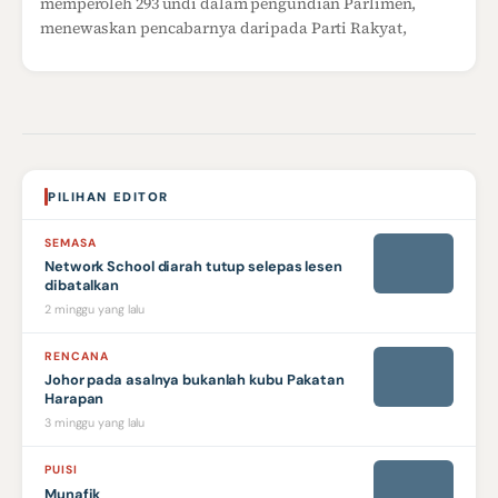
memperoleh 293 undi dalam pengundian Parlimen,
menewaskan pencabarnya daripada Parti Rakyat,
PILIHAN EDITOR
SEMASA
Network School diarah tutup selepas lesen
dibatalkan
2 minggu yang lalu
RENCANA
Johor pada asalnya bukanlah kubu Pakatan
Harapan
3 minggu yang lalu
PUISI
Munafik