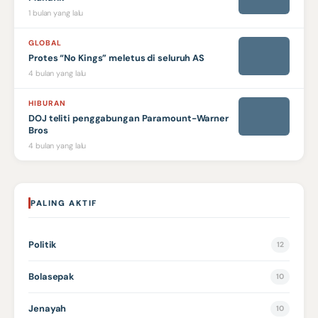
1 bulan yang lalu
GLOBAL
Protes “No Kings” meletus di seluruh AS
4 bulan yang lalu
HIBURAN
DOJ teliti penggabungan Paramount-Warner
Bros
4 bulan yang lalu
PALING AKTIF
Politik
12
Bolasepak
10
Jenayah
10