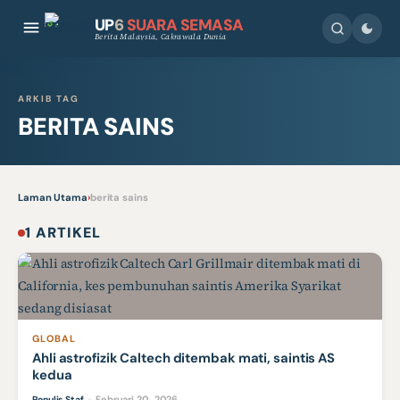
UP
6
SUARA SEMASA
Berita Malaysia, Cakrawala Dunia
ARKIB TAG
BERITA SAINS
Laman Utama
›
berita sains
1 ARTIKEL
GLOBAL
Ahli astrofizik Caltech ditembak mati, saintis AS
kedua
Februari 20, 2026
Penulis Staf
·