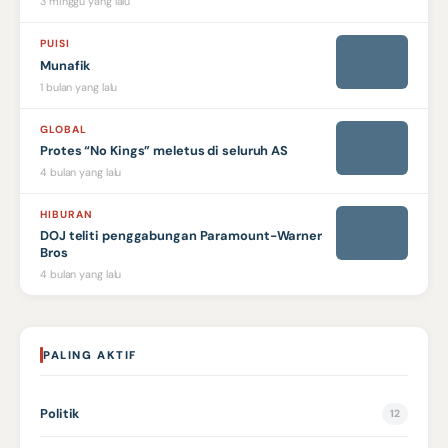
3 minggu yang lalu
PUISI
Munafik
1 bulan yang lalu
GLOBAL
Protes “No Kings” meletus di seluruh AS
4 bulan yang lalu
HIBURAN
DOJ teliti penggabungan Paramount-Warner
Bros
4 bulan yang lalu
PALING AKTIF
Politik
12