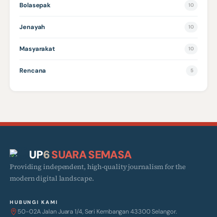
Bolasepak
10
Jenayah
10
Masyarakat
10
Rencana
5
UP
6
SUARA SEMASA
Providing independent, high-quality journalism for the
modern digital landscape.
HUBUNGI KAMI
50-02A Jalan Juara 1/4, Seri Kembangan 43300 Selangor.