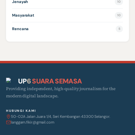
Jenayah
10
Masyarakat
10
Rencana
5
UP
6
SUARA SEMASA
Providing independent, high-quality journalism for the
modern digital landscape.
HUBUNGI KAMI
50-02A Jalan Juara 1/4, Seri Kembangan 43300 Selangor.
langgam.fikir@gmail.com