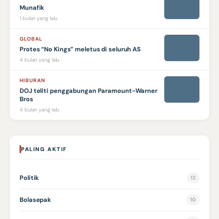
Munafik
1 bulan yang lalu
GLOBAL
Protes “No Kings” meletus di seluruh AS
4 bulan yang lalu
HIBURAN
DOJ teliti penggabungan Paramount-Warner
Bros
4 bulan yang lalu
PALING AKTIF
Politik
12
Bolasepak
10