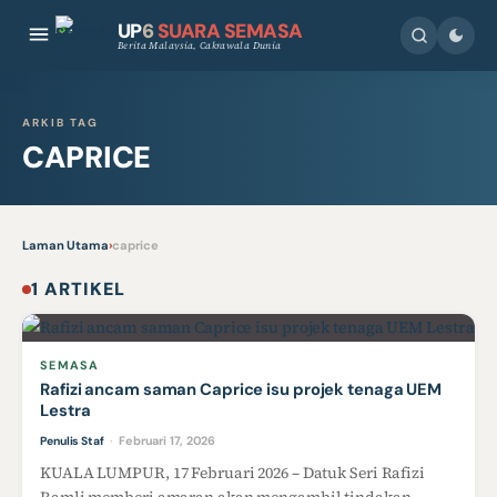
UP
6
SUARA SEMASA
Berita Malaysia, Cakrawala Dunia
ARKIB TAG
CAPRICE
Laman Utama
›
caprice
1 ARTIKEL
SEMASA
Rafizi ancam saman Caprice isu projek tenaga UEM
Lestra
Februari 17, 2026
Penulis Staf
·
KUALA LUMPUR, 17 Februari 2026 – Datuk Seri Rafizi