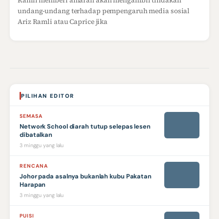
Ramli memberi amaran akan mengambil tindakan
undang-undang terhadap pempengaruh media sosial
Ariz Ramli atau Caprice jika
PILIHAN EDITOR
SEMASA
Network School diarah tutup selepas lesen
dibatalkan
3 minggu yang lalu
RENCANA
Johor pada asalnya bukanlah kubu Pakatan
Harapan
3 minggu yang lalu
PUISI