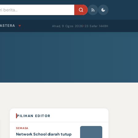
ASTERA
Ahad, 9 Ogos 2026
23 Safar 1448H
●
PILIHAN EDITOR
SEMASA
Network School diarah tutup