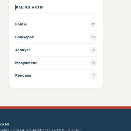
PALING AKTIF
Politik
12
Bolasepak
10
Jenayah
10
Masyarakat
10
Rencana
5
KAMI
alan Juara 1/4, Seri Kembangan 43300 Selangor.