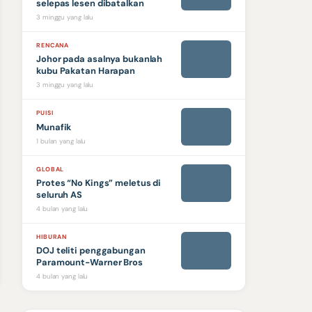
selepas lesen dibatalkan
3 minggu yang lalu
RENCANA
Johor pada asalnya bukanlah
kubu Pakatan Harapan
3 minggu yang lalu
PUISI
Munafik
1 bulan yang lalu
GLOBAL
Protes “No Kings” meletus di
seluruh AS
4 bulan yang lalu
HIBURAN
DOJ teliti penggabungan
Paramount-Warner Bros
4 bulan yang lalu