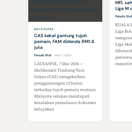
MFL sa
Liga M 
Penulis Sta
KUALA L
BOLASEPAK
Liga Bo
CAS kekal gantung tujuh
mengesa
pemain, FAM didenda RM1.8
Liga Mal
juta
dibenar
Penulis Staf
Mac 7, 2026
·
perlawa
LAUSANNE, 7 Mac 2026 —
menerim
Mahkamah Timbang Tara
Sukan (CAS) mengekalkan
penggantungan 12 bulan
terhadap tujuh pemain warisan
Malaysia selepas mendapati
kesalahan pemalsuan dokumen
kelayakan