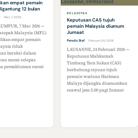
hkan empat pemain
digantung 12 bulan
BOLASEPAK
f
Mac 7, 2026
·
Keputusan CAS tujuh
UMPUR, 7 Mac 2026 —
pemain Malaysia diumum
Jumaat
lasepak Malaysia (MFL)
hkan empat pemain
Penulis Staf
Februari 24, 2026
·
aysia tidak
LAUSANNE, 24 Februari 2026 —
kan beraksi dalam
Keputusan Mahkamah
nan rasmi selepas
Timbang Tara Sukan (CAS)
a pemakluman rasmi
berhubung rayuan tujuh
pemain warisan Harimau
Malaya dijangka diumumkan
seawal jam 5.00 pagi Jumaat