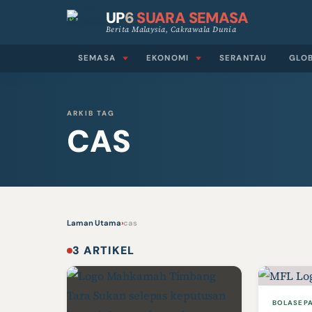
UP
6
SUARA SEMASA
Berita Malaysia, Cakrawala Dunia
SEMASA
EKONOMI
SERANTAU
GLO
ARKIB TAG
CAS
Laman Utama
›
cas
3 ARTIKEL
BOLASEP