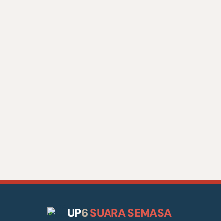
UP
6
SUARA SEMASA