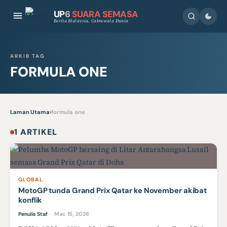
UP
6
SUARA SEMASA
Berita Malaysia, Cakrawala Dunia
ARKIB TAG
FORMULA ONE
Laman Utama
›
formula one
1 ARTIKEL
GLOBAL
MotoGP tunda Grand Prix Qatar ke November akibat
konflik
Mac 15, 2026
Penulis Staf
·