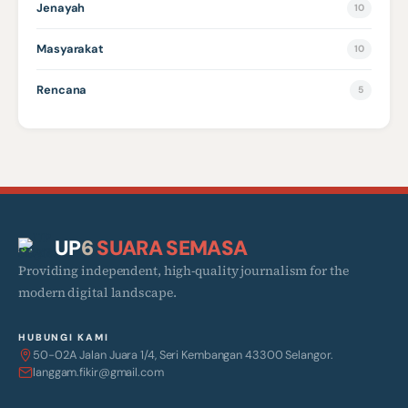
Jenayah
10
Masyarakat
10
Rencana
5
UP
6
SUARA SEMASA
Providing independent, high-quality journalism for the
modern digital landscape.
HUBUNGI KAMI
50-02A Jalan Juara 1/4, Seri Kembangan 43300 Selangor.
langgam.fikir@gmail.com