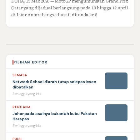
DOHA, 15 Mac 2026 — MotoGP mengumumkan Grand Prix
Qatar yang dijadual berlangsung pada 10 hingga 12 April
di Litar Antarabangsa Lusail ditunda ke 8
PILIHAN EDITOR
SEMASA
Network School diarah tutup selepas lesen
dibatalkan
3 minggu yang lalu
RENCANA
Johor pada asalnya bukanlah kubu Pakatan
Harapan
3 minggu yang lalu
PUISI