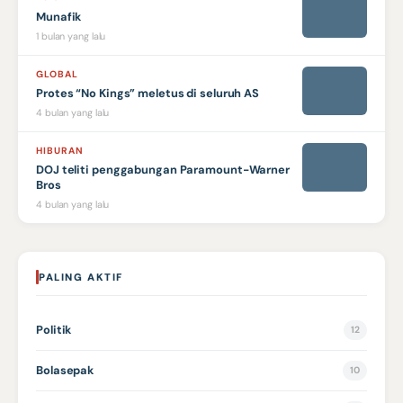
Munafik
1 bulan yang lalu
GLOBAL
Protes “No Kings” meletus di seluruh AS
4 bulan yang lalu
HIBURAN
DOJ teliti penggabungan Paramount-Warner
Bros
4 bulan yang lalu
PALING AKTIF
Politik
12
Bolasepak
10