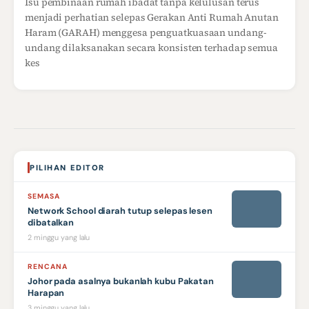
Isu pembinaan rumah ibadat tanpa kelulusan terus
menjadi perhatian selepas Gerakan Anti Rumah Anutan
Haram (GARAH) menggesa penguatkuasaan undang-
undang dilaksanakan secara konsisten terhadap semua
kes
PILIHAN EDITOR
SEMASA
Network School diarah tutup selepas lesen
dibatalkan
2 minggu yang lalu
RENCANA
Johor pada asalnya bukanlah kubu Pakatan
Harapan
3 minggu yang lalu