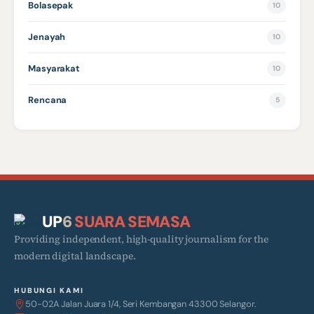
Bolasepak
10
Jenayah
10
Masyarakat
10
Rencana
5
UP
6
SUARA SEMASA
Providing independent, high-quality journalism for the
modern digital landscape.
HUBUNGI KAMI
50-02A Jalan Juara 1/4, Seri Kembangan 43300 Selangor.