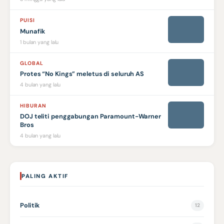
PUISI
Munafik
1 bulan yang lalu
GLOBAL
Protes “No Kings” meletus di seluruh AS
4 bulan yang lalu
HIBURAN
DOJ teliti penggabungan Paramount-Warner
Bros
4 bulan yang lalu
PALING AKTIF
Politik
12