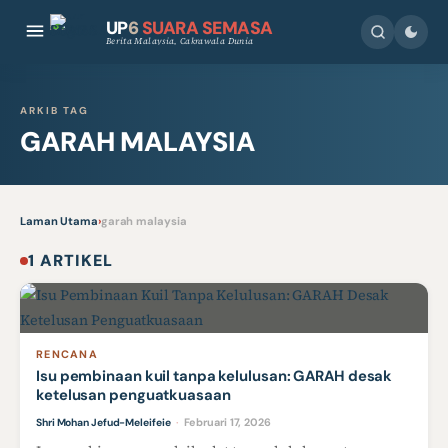
UP
6
SUARA SEMASA
Berita Malaysia, Cakrawala Dunia
ARKIB TAG
GARAH MALAYSIA
Laman Utama
›
garah malaysia
1 ARTIKEL
RENCANA
Isu pembinaan kuil tanpa kelulusan: GARAH desak
ketelusan penguatkuasaan
Februari 17, 2026
Shri Mohan Jefud-Meleifeie
·