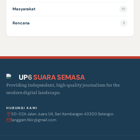
Masyarakat
10
Rencana
5
UP
6
SUARA SEMASA
Providing independent, high-quality journalism for the
modern digital landscape.
HUBUNGI KAMI
50-02A Jalan Juara 1/4, Seri Kembangan 43300 Selangor.
langgam.fikir@gmail.com