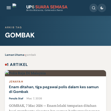
UP
6
SUARA SEMASA
Berita Malaysia, Cakrawala Dunia
ARKIB TAG
GOMBAK
Laman Utama
›
gombak
1 ARTIKEL
JENAYAH
Enam ditahan, tiga pegawai polis dalam kes samun
di Gombak
Mac 7, 2026
Penulis Staf
·
GOMBAK, 7 Mac 2026 — Enam lelaki tempatan ditahan