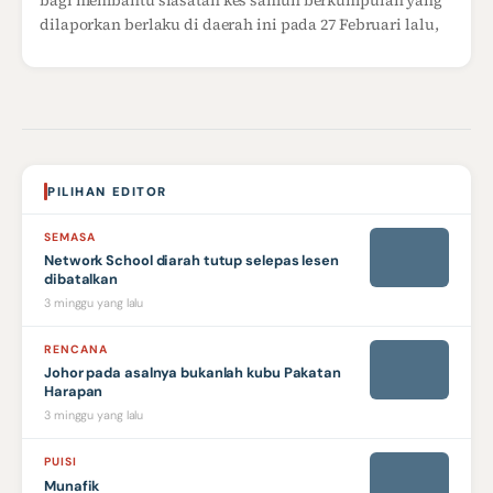
bagi membantu siasatan kes samun berkumpulan yang
dilaporkan berlaku di daerah ini pada 27 Februari lalu,
PILIHAN EDITOR
SEMASA
Network School diarah tutup selepas lesen
dibatalkan
3 minggu yang lalu
RENCANA
Johor pada asalnya bukanlah kubu Pakatan
Harapan
3 minggu yang lalu
PUISI
Munafik