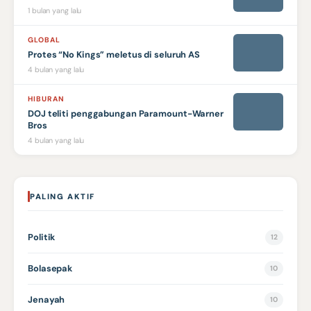
1 bulan yang lalu
GLOBAL
Protes “No Kings” meletus di seluruh AS
4 bulan yang lalu
HIBURAN
DOJ teliti penggabungan Paramount-Warner
Bros
4 bulan yang lalu
PALING AKTIF
Politik
12
Bolasepak
10
Jenayah
10