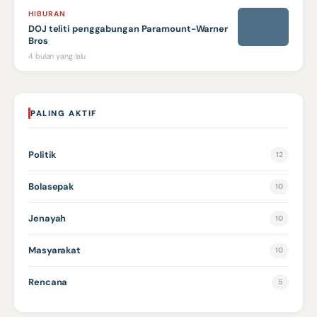
HIBURAN
DOJ teliti penggabungan Paramount-Warner
Bros
4 bulan yang lalu
PALING AKTIF
Politik
12
Bolasepak
10
Jenayah
10
Masyarakat
10
Rencana
5