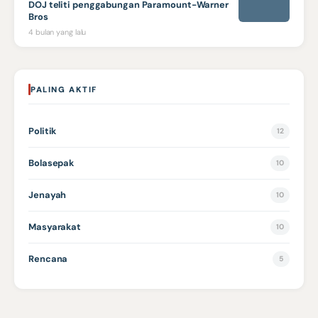
DOJ teliti penggabungan Paramount-Warner
Bros
4 bulan yang lalu
PALING AKTIF
Politik
12
Bolasepak
10
Jenayah
10
Masyarakat
10
Rencana
5