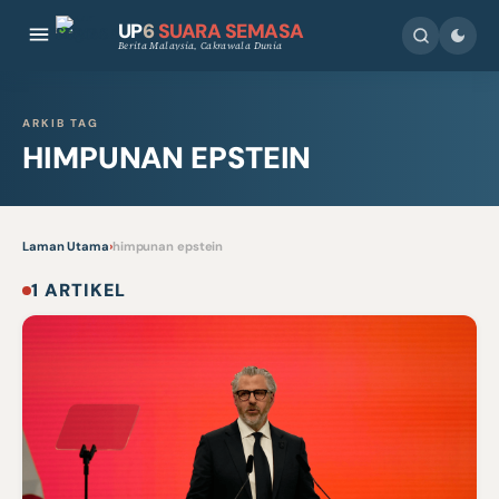
UP
6
SUARA SEMASA
Berita Malaysia, Cakrawala Dunia
ARKIB TAG
HIMPUNAN EPSTEIN
Laman Utama
›
himpunan epstein
1 ARTIKEL