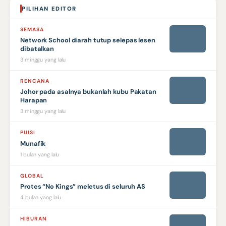
PILIHAN EDITOR
SEMASA
Network School diarah tutup selepas lesen
dibatalkan
3 minggu yang lalu
RENCANA
Johor pada asalnya bukanlah kubu Pakatan
Harapan
3 minggu yang lalu
PUISI
Munafik
1 bulan yang lalu
GLOBAL
Protes “No Kings” meletus di seluruh AS
4 bulan yang lalu
HIBURAN