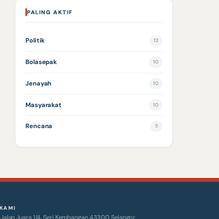
PALING AKTIF
Politik
12
Bolasepak
10
Jenayah
10
Masyarakat
10
Rencana
5
KAMI
alan Juara 1/4, Seri Kembangan 43300 Selangor.