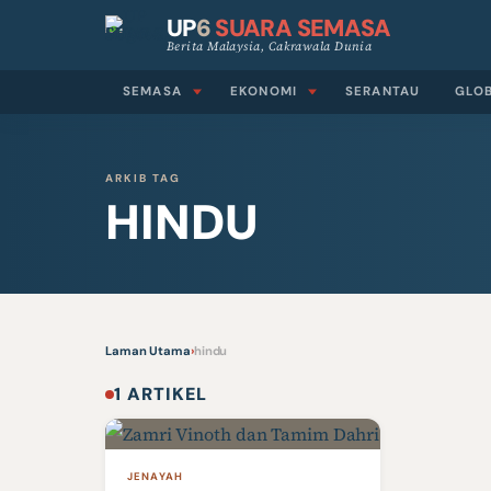
UP
6
SUARA SEMASA
Berita Malaysia, Cakrawala Dunia
SEMASA
EKONOMI
SERANTAU
GLO
ARKIB TAG
HINDU
Laman Utama
›
hindu
1 ARTIKEL
JENAYAH