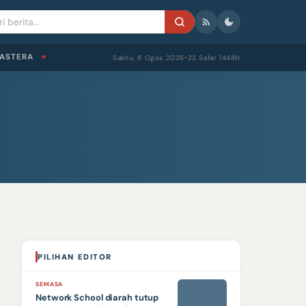
ASTERA
Sabtu, 8 Ogos 2026
22 Safar 1448H
●
PILIHAN EDITOR
SEMASA
Network School diarah tutup