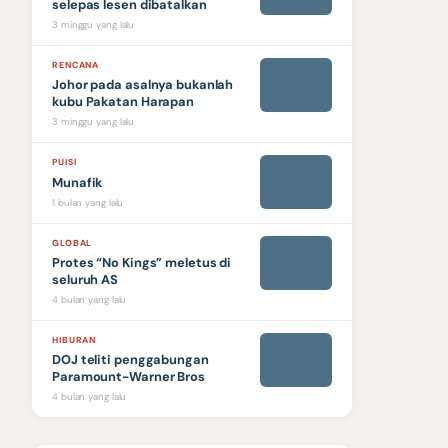
selepas lesen dibatalkan
3 minggu yang lalu
RENCANA
Johor pada asalnya bukanlah
kubu Pakatan Harapan
3 minggu yang lalu
PUISI
Munafik
1 bulan yang lalu
GLOBAL
Protes “No Kings” meletus di
seluruh AS
4 bulan yang lalu
HIBURAN
DOJ teliti penggabungan
Paramount-Warner Bros
4 bulan yang lalu