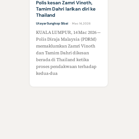
Polis kesan Zamri Vinoth,
Tamim Dahri larikan diri ke
Thailand
Utayar Sungkop Sibai
Mac 14, 2026
·
KUALA LUMPUR, 14 Mac 2026 —
Polis Diraja Malaysia (PDRM)
memaklumkan Zamri Vinoth
dan Tamim Dahri dikesan
berada di Thailand ketika
proses pendakwaan terhadap
kedua-dua