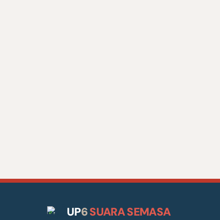
UP
6
SUARA SEMASA