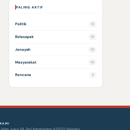
PALING AKTIF
Politik
12
Bolasepak
10
Jenayah
10
Masyarakat
10
Rencana
5
KAMI
alan Juara 1/4, Seri Kembangan 43300 Selangor.