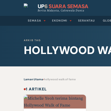
UP
6
SUARA SEMASA
Berita Malaysia, Cakrawala Dunia
SEMASA
EKONOMI
SERANTAU
GLO
ARKIB TAG
HOLLYWOOD WA
Laman Utama
›
hollywood walk of fame
1 ARTIKEL