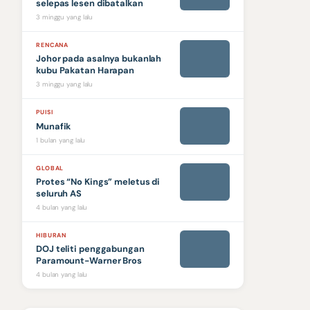
selepas lesen dibatalkan
3 minggu yang lalu
RENCANA
Johor pada asalnya bukanlah
kubu Pakatan Harapan
3 minggu yang lalu
PUISI
Munafik
1 bulan yang lalu
GLOBAL
Protes “No Kings” meletus di
seluruh AS
4 bulan yang lalu
HIBURAN
DOJ teliti penggabungan
Paramount-Warner Bros
4 bulan yang lalu