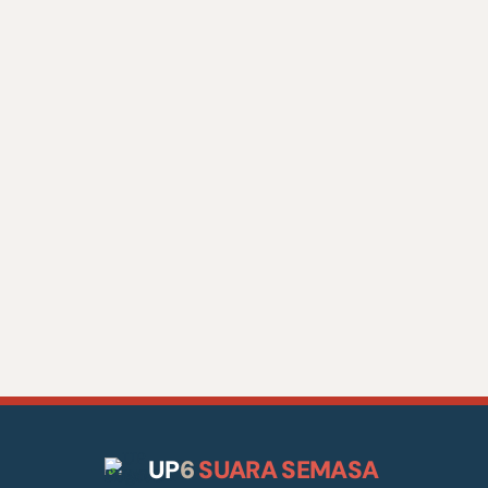
UP
6
SUARA SEMASA