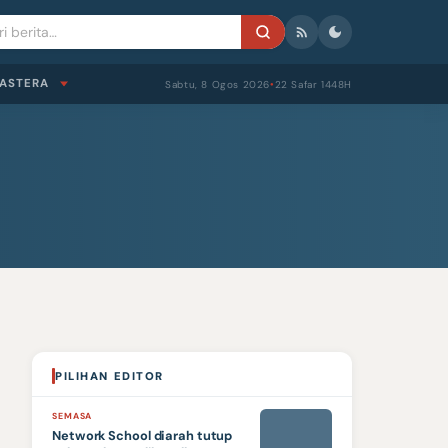
ASTERA
Sabtu, 8 Ogos 2026
22 Safar 1448H
●
PILIHAN EDITOR
SEMASA
Network School diarah tutup