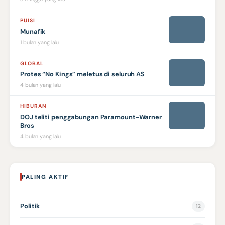
PUISI
Munafik
1 bulan yang lalu
GLOBAL
Protes “No Kings” meletus di seluruh AS
4 bulan yang lalu
HIBURAN
DOJ teliti penggabungan Paramount-Warner
Bros
4 bulan yang lalu
PALING AKTIF
Politik
12