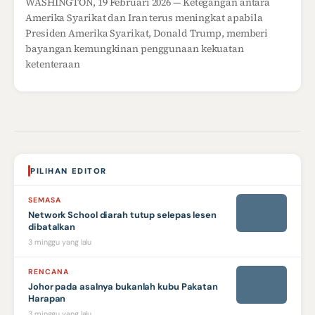
WASHINGTON, 19 Februari 2026 — Ketegangan antara
Amerika Syarikat dan Iran terus meningkat apabila
Presiden Amerika Syarikat, Donald Trump, memberi
bayangan kemungkinan penggunaan kekuatan
ketenteraan
PILIHAN EDITOR
SEMASA
Network School diarah tutup selepas lesen
dibatalkan
3 minggu yang lalu
RENCANA
Johor pada asalnya bukanlah kubu Pakatan
Harapan
3 minggu yang lalu