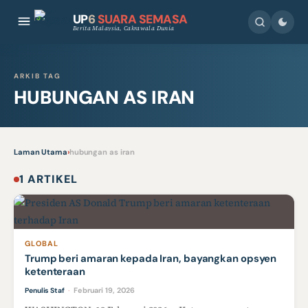
UP
6
SUARA SEMASA
Berita Malaysia, Cakrawala Dunia
ARKIB TAG
HUBUNGAN AS IRAN
Laman Utama
›
hubungan as iran
1 ARTIKEL
GLOBAL
Trump beri amaran kepada Iran, bayangkan opsyen
ketenteraan
Februari 19, 2026
Penulis Staf
·