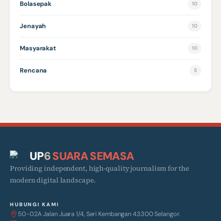
Bolasepak
10
Jenayah
10
Masyarakat
10
Rencana
5
UP
6
SUARA SEMASA
Providing independent, high-quality journalism for the
modern digital landscape.
HUBUNGI KAMI
50-02A Jalan Juara 1/4, Seri Kembangan 43300 Selangor.