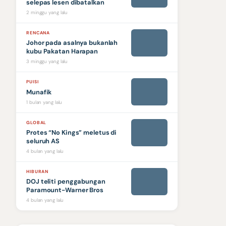
selepas lesen dibatalkan
2 minggu yang lalu
RENCANA
Johor pada asalnya bukanlah
kubu Pakatan Harapan
3 minggu yang lalu
PUISI
Munafik
1 bulan yang lalu
GLOBAL
Protes “No Kings” meletus di
seluruh AS
4 bulan yang lalu
HIBURAN
DOJ teliti penggabungan
Paramount-Warner Bros
4 bulan yang lalu