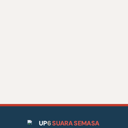
UP
6
SUARA SEMASA