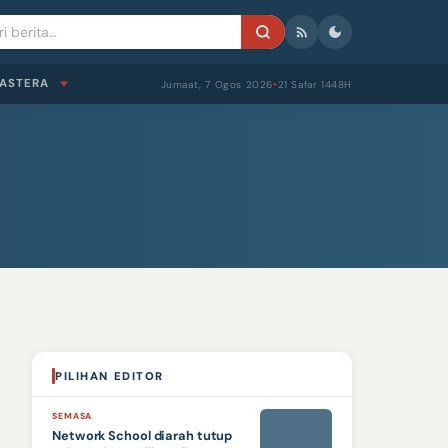
ASTERA
Jumaat, 7 Ogos 2026
21 Safar 1448H
●
PILIHAN EDITOR
SEMASA
Network School diarah tutup