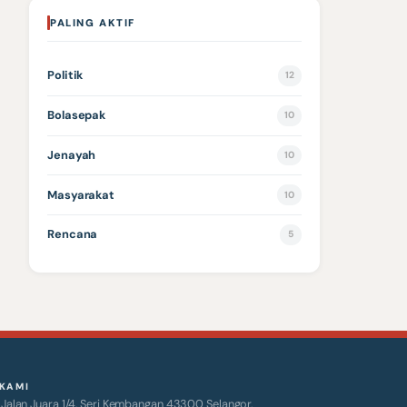
PALING AKTIF
Politik
12
Bolasepak
10
Jenayah
10
Masyarakat
10
Rencana
5
KAMI
alan Juara 1/4, Seri Kembangan 43300 Selangor.