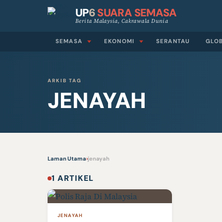
UP
6
SUARA SEMASA
Berita Malaysia, Cakrawala Dunia
SEMASA
EKONOMI
SERANTAU
GLO
ARKIB TAG
JENAYAH
Laman Utama
›
jenayah
1 ARTIKEL
JENAYAH