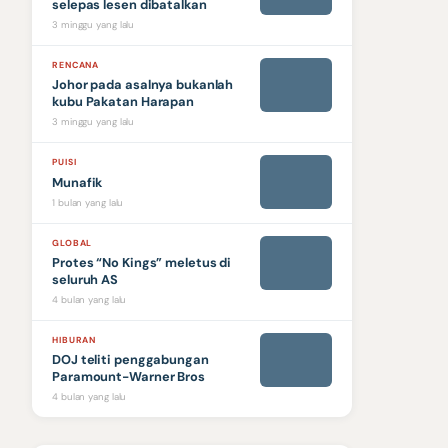
selepas lesen dibatalkan
3 minggu yang lalu
RENCANA
Johor pada asalnya bukanlah
kubu Pakatan Harapan
3 minggu yang lalu
PUISI
Munafik
1 bulan yang lalu
GLOBAL
Protes “No Kings” meletus di
seluruh AS
4 bulan yang lalu
HIBURAN
DOJ teliti penggabungan
Paramount-Warner Bros
4 bulan yang lalu