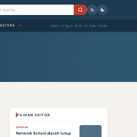
ASTERA
Sabtu, 8 Ogos 2026
22 Safar 1448H
●
PILIHAN EDITOR
SEMASA
Network School diarah tutup