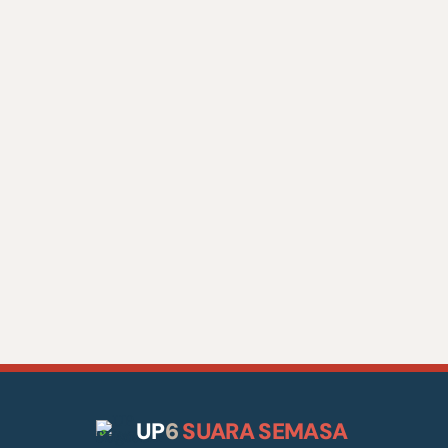
UP
6
SUARA SEMASA