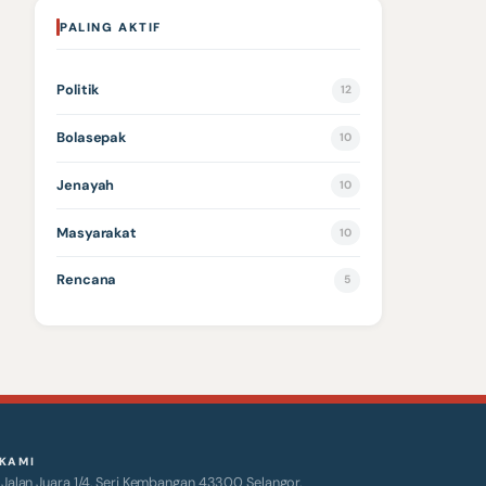
PALING AKTIF
Politik
12
Bolasepak
10
Jenayah
10
Masyarakat
10
Rencana
5
KAMI
alan Juara 1/4, Seri Kembangan 43300 Selangor.