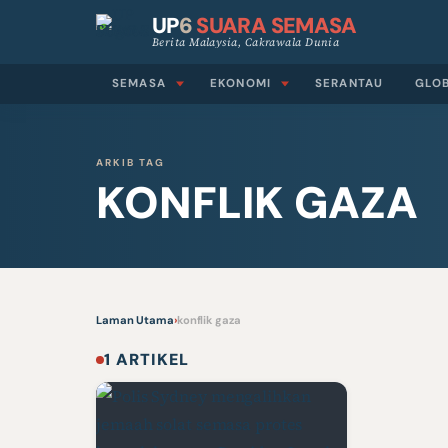
UP
6
SUARA SEMASA
Berita Malaysia, Cakrawala Dunia
SEMASA
EKONOMI
SERANTAU
GLO
ARKIB TAG
KONFLIK GAZA
Laman Utama
›
konflik gaza
1 ARTIKEL