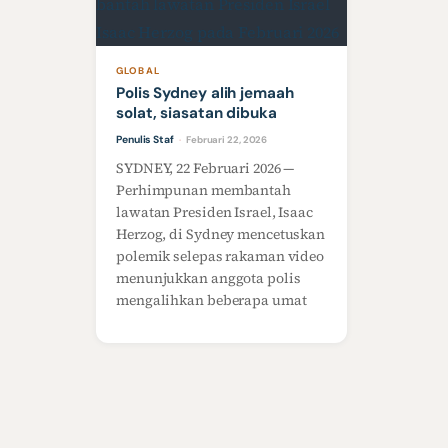
GLOBAL
Polis Sydney alih jemaah
solat, siasatan dibuka
Penulis Staf
Februari 22, 2026
·
SYDNEY, 22 Februari 2026 —
Perhimpunan membantah
lawatan Presiden Israel, Isaac
Herzog, di Sydney mencetuskan
polemik selepas rakaman video
menunjukkan anggota polis
mengalihkan beberapa umat