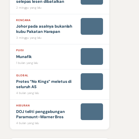
selepas lesen dibatalkan
2 minggu yang lalu
RENCANA
Johor pada asalnya bukanlah
kubu Pakatan Harapan
3 minggu yang lalu
PUISI
Munafik
1 bulan yang lalu
GLOBAL
Protes “No Kings” meletus di
seluruh AS
4 bulan yang lalu
HIBURAN
DOJ teliti penggabungan
Paramount-Warner Bros
4 bulan yang lalu