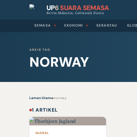
UP
6
SUARA SEMASA
Berita Malaysia, Cakrawala Dunia
SEMASA
EKONOMI
SERANTAU
GLO
ARKIB TAG
NORWAY
Laman Utama
›
norway
1 ARTIKEL
GLOBAL