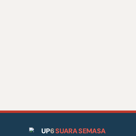
UP
6
SUARA SEMASA