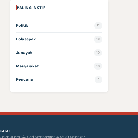
PALING AKTIF
Politik
12
Bolasepak
10
Jenayah
10
Masyarakat
10
Rencana
5
KAMI
alan Juara 1/4, Seri Kembangan 43300 Selangor.