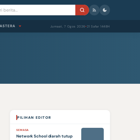
ASTERA
Jumaat, 7 Ogos 2026
21 Safar 1448H
●
PILIHAN EDITOR
SEMASA
Network School diarah tutup