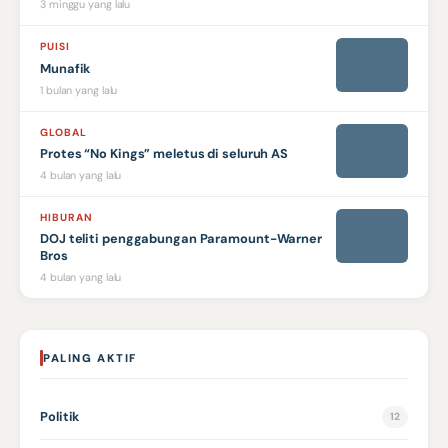
3 minggu yang lalu
PUISI
Munafik
1 bulan yang lalu
GLOBAL
Protes “No Kings” meletus di seluruh AS
4 bulan yang lalu
HIBURAN
DOJ teliti penggabungan Paramount-Warner
Bros
4 bulan yang lalu
PALING AKTIF
Politik
12