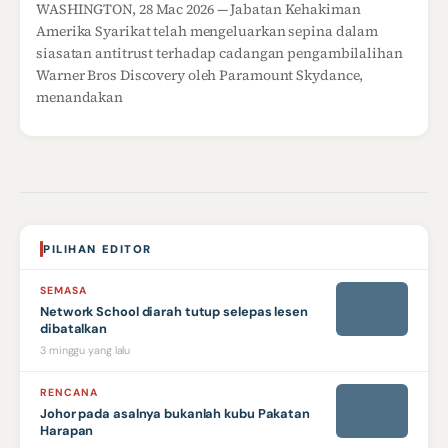
WASHINGTON, 28 Mac 2026 — Jabatan Kehakiman
Amerika Syarikat telah mengeluarkan sepina dalam
siasatan antitrust terhadap cadangan pengambilalihan
Warner Bros Discovery oleh Paramount Skydance,
menandakan
PILIHAN EDITOR
SEMASA
Network School diarah tutup selepas lesen
dibatalkan
3 minggu yang lalu
RENCANA
Johor pada asalnya bukanlah kubu Pakatan
Harapan