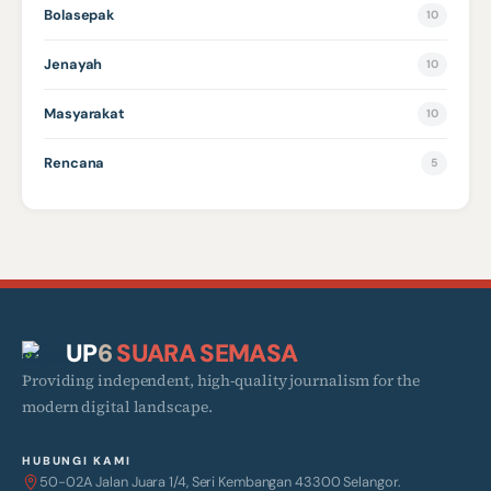
Bolasepak
10
Jenayah
10
Masyarakat
10
Rencana
5
UP
6
SUARA SEMASA
Providing independent, high-quality journalism for the
modern digital landscape.
HUBUNGI KAMI
50-02A Jalan Juara 1/4, Seri Kembangan 43300 Selangor.