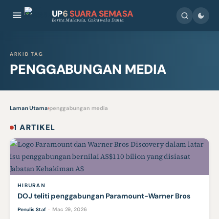
UP
6
SUARA SEMASA
Berita Malaysia, Cakrawala Dunia
ARKIB TAG
PENGGABUNGAN MEDIA
Laman Utama
›
penggabungan media
1 ARTIKEL
HIBURAN
DOJ teliti penggabungan Paramount-Warner Bros
Mac 29, 2026
Penulis Staf
·