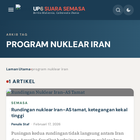
UP
6
SUARA SEMASA
Berita Malaysia, Cakrawala Dunia
ARKIB TAG
PROGRAM NUKLEAR IRAN
Laman Utama
›
program nuklear iran
1 ARTIKEL
SEMASA
Rundingan nuklear Iran–AS tamat, ketegangan kekal
tinggi
Februari 17, 2026
Penulis Staf
·
Pusingan kedua rundingan tidak langsung antara Iran