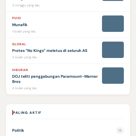
3 minggu yang lalu
PUISI
Munafik
1 bulan yang lalu
GLOBAL
Protes “No Kings” meletus di seluruh AS
4 bulan yang lalu
HIBURAN
DOJ teliti penggabungan Paramount-Warner
Bros
4 bulan yang lalu
PALING AKTIF
Politik
12