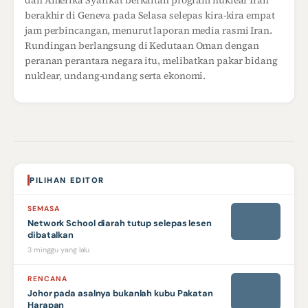
dan Amerika Syarikat berkaitan program nuklear Iran
berakhir di Geneva pada Selasa selepas kira-kira empat
jam perbincangan, menurut laporan media rasmi Iran.
Rundingan berlangsung di Kedutaan Oman dengan
peranan perantara negara itu, melibatkan pakar bidang
nuklear, undang-undang serta ekonomi.
PILIHAN EDITOR
SEMASA
Network School diarah tutup selepas lesen
dibatalkan
3 minggu yang lalu
RENCANA
Johor pada asalnya bukanlah kubu Pakatan
Harapan