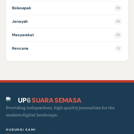
Bolasepak
10
Jenayah
10
Masyarakat
10
Rencana
5
UP
6
SUARA SEMASA
Providing independent, high-quality journalism for the
modern digital landscape.
HUBUNGI KAMI