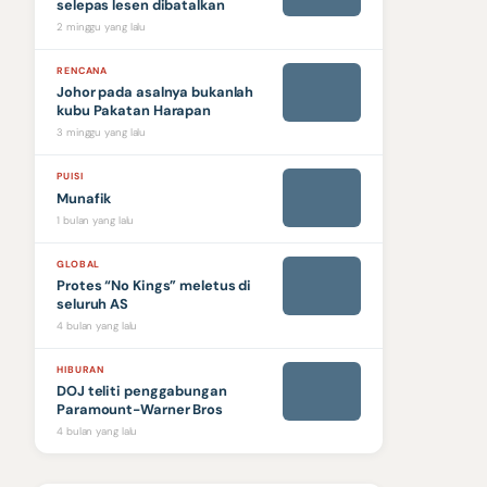
selepas lesen dibatalkan
2 minggu yang lalu
RENCANA
Johor pada asalnya bukanlah
kubu Pakatan Harapan
3 minggu yang lalu
PUISI
Munafik
1 bulan yang lalu
GLOBAL
Protes “No Kings” meletus di
seluruh AS
4 bulan yang lalu
HIBURAN
DOJ teliti penggabungan
Paramount-Warner Bros
4 bulan yang lalu