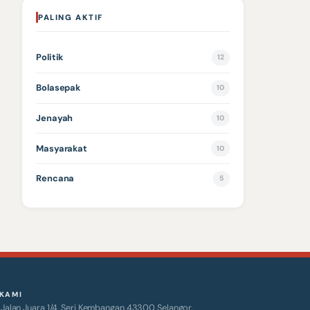
PALING AKTIF
Politik
12
Bolasepak
10
Jenayah
10
Masyarakat
10
Rencana
5
KAMI
alan Juara 1/4, Seri Kembangan 43300 Selangor.