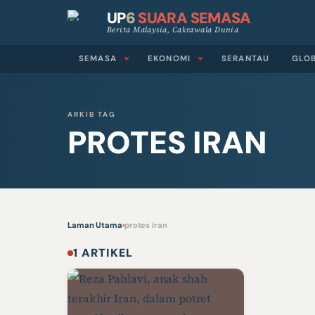
UP
6
SUARA SEMASA
Berita Malaysia, Cakrawala Dunia
SEMASA
EKONOMI
SERANTAU
GLO
ARKIB TAG
PROTES IRAN
Laman Utama
›
protes iran
1 ARTIKEL