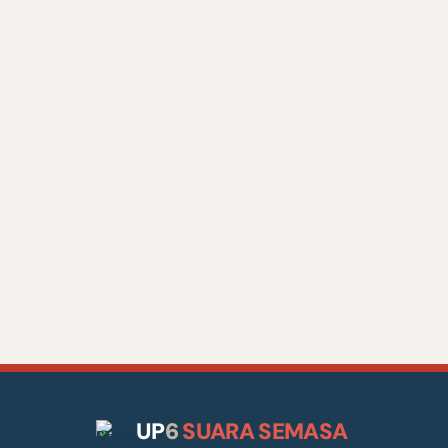
UP
6
SUARA SEMASA