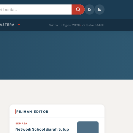
ASTERA
Sabtu, 8 Ogos 2026
22 Safar 1448H
●
PILIHAN EDITOR
SEMASA
Network School diarah tutup