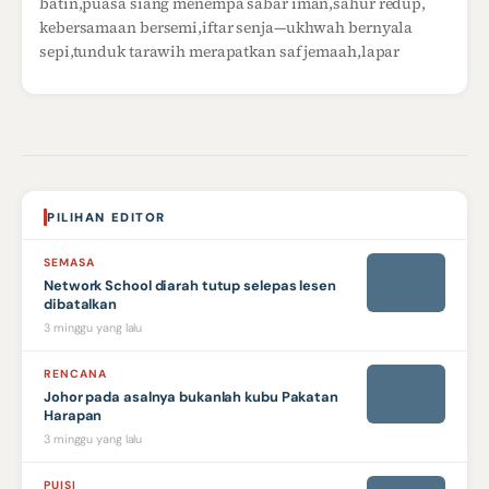
batin,puasa siang menempa sabar iman,sahur redup,
kebersamaan bersemi,iftar senja—ukhwah bernyala
sepi,tunduk tarawih merapatkan saf jemaah,lapar
PILIHAN EDITOR
SEMASA
Network School diarah tutup selepas lesen
dibatalkan
3 minggu yang lalu
RENCANA
Johor pada asalnya bukanlah kubu Pakatan
Harapan
3 minggu yang lalu
PUISI