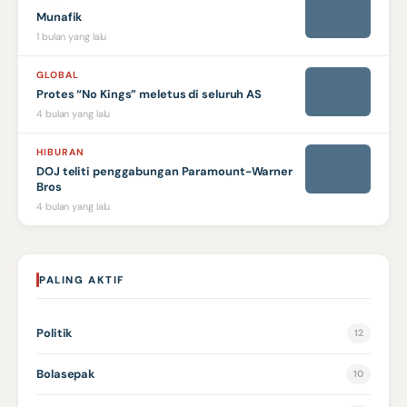
Munafik
1 bulan yang lalu
GLOBAL
Protes “No Kings” meletus di seluruh AS
4 bulan yang lalu
HIBURAN
DOJ teliti penggabungan Paramount-Warner
Bros
4 bulan yang lalu
PALING AKTIF
Politik
12
Bolasepak
10