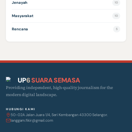
Jenayah
10
Masyarakat
10
Rencana
5
UP
6
SUARA SEMASA
Providing independent, high-quality journalism for the
modern digital landscape.
HUBUNGI KAMI
50-02A Jalan Juara 1/4, Seri Kembangan 43300 Selangor.
langgam.fikir@gmail.com