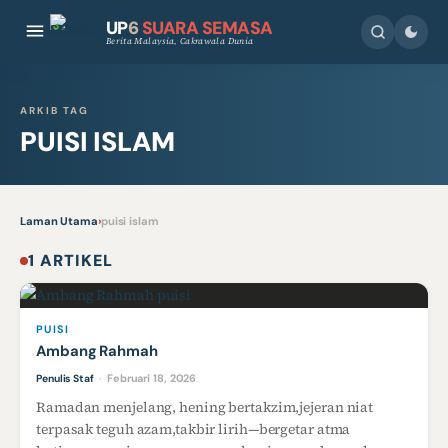
UP
6
SUARA SEMASA
Berita Malaysia, Cakrawala Dunia
ARKIB TAG
PUISI ISLAM
Laman Utama
›
puisi islam
1 ARTIKEL
PUISI
Ambang Rahmah
Februari 18, 2026
Penulis Staf
·
Ramadan menjelang, hening bertakzim,jejeran niat
terpasak teguh azam,takbir lirih—bergetar atma