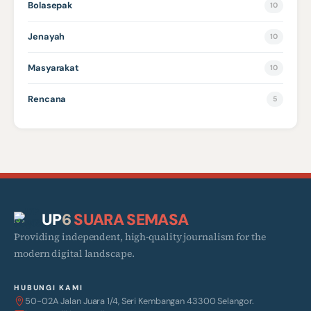
Bolasepak
10
Jenayah
10
Masyarakat
10
Rencana
5
UP
6
SUARA SEMASA
Providing independent, high-quality journalism for the
modern digital landscape.
HUBUNGI KAMI
50-02A Jalan Juara 1/4, Seri Kembangan 43300 Selangor.