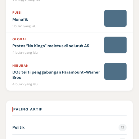
PUISI
Munafik
1 bulan yang lalu
GLOBAL
Protes “No Kings” meletus di seluruh AS
4 bulan yang lalu
HIBURAN
DOJ teliti penggabungan Paramount-Warner
Bros
4 bulan yang lalu
PALING AKTIF
Politik
12