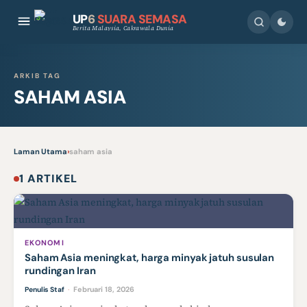
UP
6
SUARA SEMASA
Berita Malaysia, Cakrawala Dunia
ARKIB TAG
SAHAM ASIA
Laman Utama
›
saham asia
1 ARTIKEL
EKONOMI
Saham Asia meningkat, harga minyak jatuh susulan
rundingan Iran
Februari 18, 2026
Penulis Staf
·