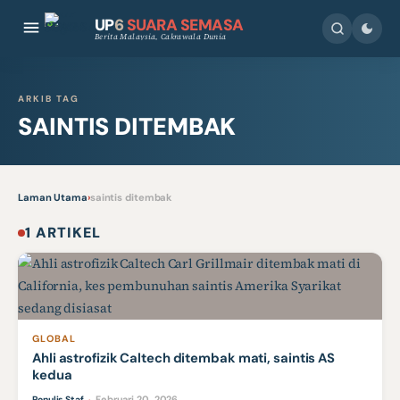
UP
6
SUARA SEMASA
Berita Malaysia, Cakrawala Dunia
ARKIB TAG
SAINTIS DITEMBAK
Laman Utama
›
saintis ditembak
1 ARTIKEL
GLOBAL
Ahli astrofizik Caltech ditembak mati, saintis AS
kedua
Februari 20, 2026
Penulis Staf
·