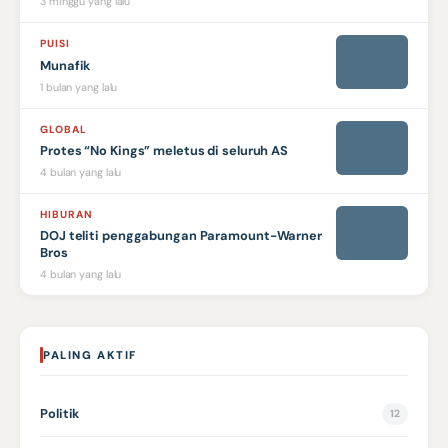
3 minggu yang lalu
PUISI
Munafik
1 bulan yang lalu
GLOBAL
Protes “No Kings” meletus di seluruh AS
4 bulan yang lalu
HIBURAN
DOJ teliti penggabungan Paramount-Warner
Bros
4 bulan yang lalu
PALING AKTIF
Politik
12