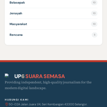
Bolasepak
10
Jenayah
10
Masyarakat
10
Rencana
5
UP
6
SUARA SEMASA
Providing independent, high-quality journalism for the
modern digital landscape.
HUBUNGI KAMI
50-02A Jalan Juara 1/4, Seri Kembangan 43300 Selangor.