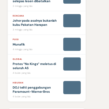
selepas lesen dibatalkan
2 minggu yang lalu
RENCANA
Johor pada asalnya bukanlah
kubu Pakatan Harapan
3 minggu yang lalu
PUISI
Munafik
4 minggu yang lalu
GLOBAL
Protes “No Kings” meletus di
seluruh AS
4 bulan yang lalu
HIBURAN
DOJ teliti penggabungan
Paramount-Warner Bros
4 bulan yang lalu