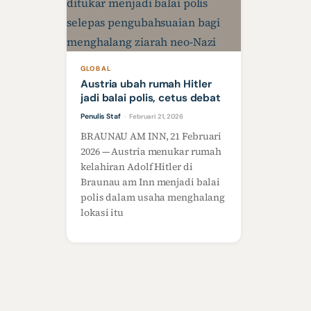
GLOBAL
Austria ubah rumah Hitler
jadi balai polis, cetus debat
Penulis Staf
Februari 21, 2026
·
BRAUNAU AM INN, 21 Februari
2026 — Austria menukar rumah
kelahiran Adolf Hitler di
Braunau am Inn menjadi balai
polis dalam usaha menghalang
lokasi itu