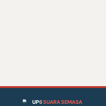
UP
6
SUARA SEMASA