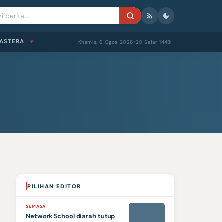
ASTERA
Khamis, 6 Ogos 2026
20 Safar 1448H
●
PILIHAN EDITOR
SEMASA
Network School diarah tutup