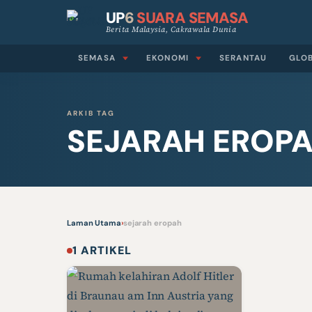
UP
6
SUARA SEMASA
Berita Malaysia, Cakrawala Dunia
SEMASA
EKONOMI
SERANTAU
GLO
ARKIB TAG
SEJARAH EROP
Laman Utama
›
sejarah eropah
1 ARTIKEL