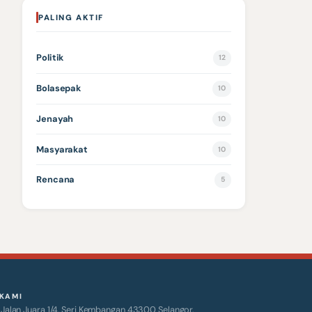
PALING AKTIF
Politik
12
Bolasepak
10
Jenayah
10
Masyarakat
10
Rencana
5
KAMI
alan Juara 1/4, Seri Kembangan 43300 Selangor.