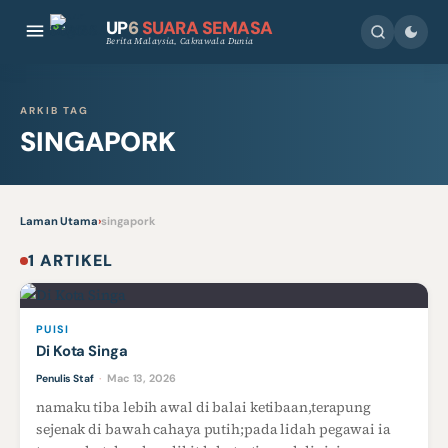
UP
6
SUARA SEMASA
Berita Malaysia, Cakrawala Dunia
ARKIB TAG
SINGAPORK
Laman Utama
›
singapork
1 ARTIKEL
PUISI
Di Kota Singa
Mac 13, 2026
Penulis Staf
·
namaku tiba lebih awal di balai ketibaan,terapung
sejenak di bawah cahaya putih;pada lidah pegawai ia