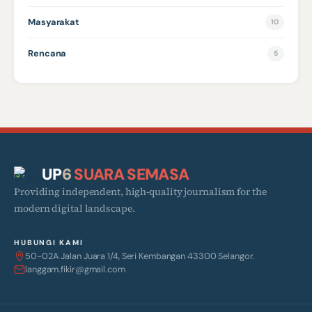
Masyarakat
10
Rencana
5
UP
6
SUARA SEMASA
Providing independent, high-quality journalism for the
modern digital landscape.
HUBUNGI KAMI
50-02A Jalan Juara 1/4, Seri Kembangan 43300 Selangor.
langgam.fikir@gmail.com