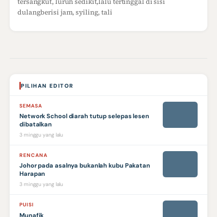
tersangkut, luruh sedikit,lalu tertinggal di sisi
dulangberisi jam, syiling, tali
PILIHAN EDITOR
SEMASA
Network School diarah tutup selepas lesen
dibatalkan
3 minggu yang lalu
RENCANA
Johor pada asalnya bukanlah kubu Pakatan
Harapan
3 minggu yang lalu
PUISI
Munafik