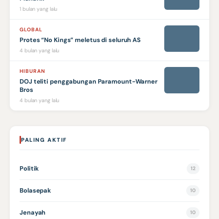
1 bulan yang lalu
GLOBAL
Protes “No Kings” meletus di seluruh AS
4 bulan yang lalu
HIBURAN
DOJ teliti penggabungan Paramount-Warner
Bros
4 bulan yang lalu
PALING AKTIF
Politik
12
Bolasepak
10
Jenayah
10