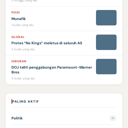
3 minggu yang lalu
PUISI
Munafik
1 bulan yang lalu
GLOBAL
Protes “No Kings” meletus di seluruh AS
4 bulan yang lalu
HIBURAN
DOJ teliti penggabungan Paramount-Warner
Bros
4 bulan yang lalu
PALING AKTIF
Politik
12