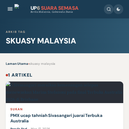
UP
6
SUARA SEMASA
Berita Malaysia, Cakrawala Dunia
ARKIB TAG
SKUASY MALAYSIA
Laman Utama
›
skuasy malaysia
1 ARTIKEL
SUKAN
PMX ucap tahniah Sivasangari juarai Terbuka
Australia
Mac 17, 2026
Penulis Staf
·