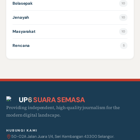
Bolasepak
10
Jenayah
10
Masyarakat
10
Rencana
5
UP
6
SUARA SEMASA
Providing independent, high-quality journalism for the
modern digital landscape.
HUBUNGI KAMI
50-02A Jalan Juara 1/4, Seri Kembangan 43300 Selangor.