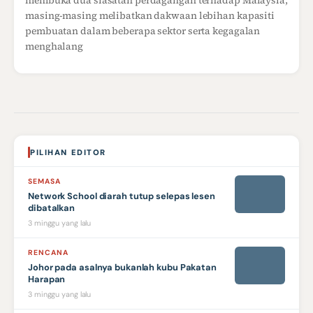
membuka dua siasatan perdagangan terhadap Malaysia,
masing-masing melibatkan dakwaan lebihan kapasiti
pembuatan dalam beberapa sektor serta kegagalan
menghalang
PILIHAN EDITOR
SEMASA
Network School diarah tutup selepas lesen
dibatalkan
3 minggu yang lalu
RENCANA
Johor pada asalnya bukanlah kubu Pakatan
Harapan
3 minggu yang lalu