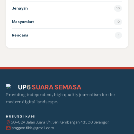
Jenayah
10
Masyarakat
10
Rencana
5
UP
6
SUARA SEMASA
Providing independent, high-quality journalism for the
modern digital landscape.
HUBUNGI KAMI
50-02A Jalan Juara 1/4, Seri Kembangan 43300 Selangor.
langgam.fikir@gmail.com