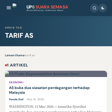
UP
6
SUARA SEMASA
Berita Malaysia, Cakrawala Dunia
ARKIB TAG
TARIF AS
Laman Utama
›
tarif as
1 ARTIKEL
EKONOMI
AS buka dua siasatan perdagangan terhadap
Malaysia
Mac 13, 2026
Penulis Staf
·
WASHINGTON, 13 Mac 2026 — Amerika Syarikat