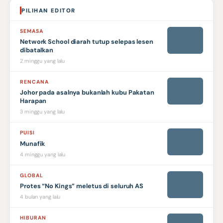
PILIHAN EDITOR
SEMASA
Network School diarah tutup selepas lesen
dibatalkan
2 minggu yang lalu
RENCANA
Johor pada asalnya bukanlah kubu Pakatan
Harapan
3 minggu yang lalu
PUISI
Munafik
4 minggu yang lalu
GLOBAL
Protes “No Kings” meletus di seluruh AS
4 bulan yang lalu
HIBURAN