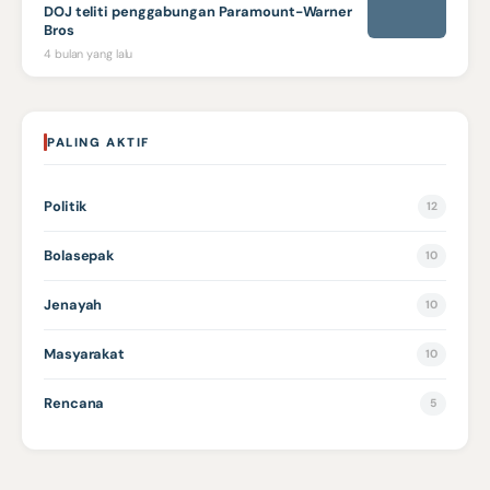
DOJ teliti penggabungan Paramount-Warner
Bros
4 bulan yang lalu
PALING AKTIF
Politik
12
Bolasepak
10
Jenayah
10
Masyarakat
10
Rencana
5