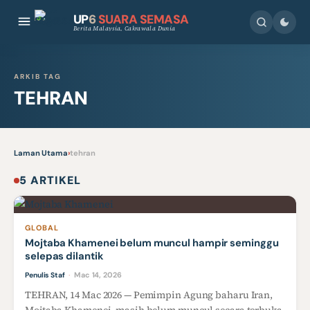
UP
6
SUARA SEMASA
Berita Malaysia, Cakrawala Dunia
ARKIB TAG
TEHRAN
Laman Utama
›
tehran
5 ARTIKEL
GLOBAL
Mojtaba Khamenei belum muncul hampir seminggu
selepas dilantik
Mac 14, 2026
Penulis Staf
·
TEHRAN, 14 Mac 2026 — Pemimpin Agung baharu Iran,