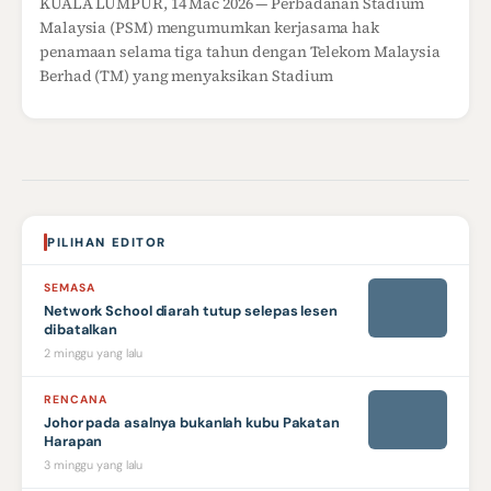
KUALA LUMPUR, 14 Mac 2026 — Perbadanan Stadium
Malaysia (PSM) mengumumkan kerjasama hak
penamaan selama tiga tahun dengan Telekom Malaysia
Berhad (TM) yang menyaksikan Stadium
PILIHAN EDITOR
SEMASA
Network School diarah tutup selepas lesen
dibatalkan
2 minggu yang lalu
RENCANA
Johor pada asalnya bukanlah kubu Pakatan
Harapan
3 minggu yang lalu