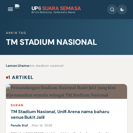
UP
6
SUARA SEMASA
Berita Malaysia, Cakrawala Dunia
ARKIB TAG
TM STADIUM NASIONAL
Laman Utama
›
tm stadium nasional
1 ARTIKEL
SUKAN
TM Stadium Nasional, Unifi Arena nama baharu
venue Bukit Jalil
Mac 14, 2026
Penulis Staf
·