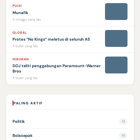
PUISI
Munafik
4 minggu yang lalu
GLOBAL
Protes “No Kings” meletus di seluruh AS
4 bulan yang lalu
HIBURAN
DOJ teliti penggabungan Paramount-Warner
Bros
4 bulan yang lalu
PALING AKTIF
Politik
12
Bolasepak
10