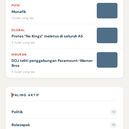
PUISI
Munafik
1 bulan yang lalu
GLOBAL
Protes “No Kings” meletus di seluruh AS
4 bulan yang lalu
HIBURAN
DOJ teliti penggabungan Paramount-Warner
Bros
4 bulan yang lalu
PALING AKTIF
Politik
12
Bolasepak
10