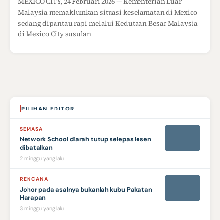
MEXICO CITY, 24 Februari 2026 — Kementerian Luar
Malaysia memaklumkan situasi keselamatan di Mexico
sedang dipantau rapi melalui Kedutaan Besar Malaysia
di Mexico City susulan
PILIHAN EDITOR
SEMASA
Network School diarah tutup selepas lesen
dibatalkan
2 minggu yang lalu
RENCANA
Johor pada asalnya bukanlah kubu Pakatan
Harapan
3 minggu yang lalu