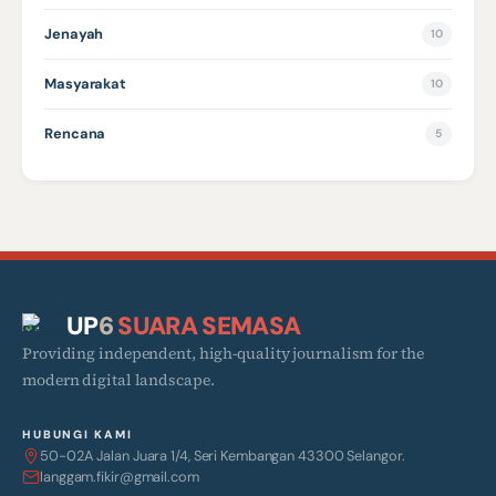
Jenayah
10
Masyarakat
10
Rencana
5
UP
6
SUARA SEMASA
Providing independent, high-quality journalism for the
modern digital landscape.
HUBUNGI KAMI
50-02A Jalan Juara 1/4, Seri Kembangan 43300 Selangor.
langgam.fikir@gmail.com