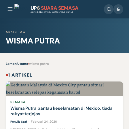
UP
6
SUARA SEMASA
Berita Malaysia, Cakrawala Dunia
ARKIB TAG
WISMA PUTRA
Laman Utama
›
wisma putra
1 ARTIKEL
SEMASA
Wisma Putra pantau keselamatan di Mexico, tiada
rakyat terjejas
Februari 24, 2026
Penulis Staf
·