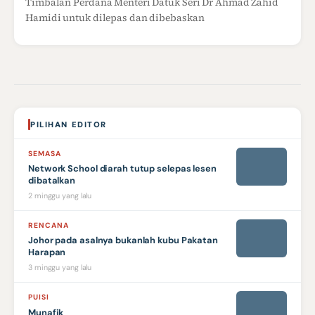
Timbalan Perdana Menteri Datuk Seri Dr Ahmad Zahid
Hamidi untuk dilepas dan dibebaskan
PILIHAN EDITOR
SEMASA
Network School diarah tutup selepas lesen
dibatalkan
2 minggu yang lalu
RENCANA
Johor pada asalnya bukanlah kubu Pakatan
Harapan
3 minggu yang lalu
PUISI
Munafik