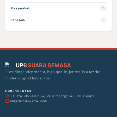
Masyarakat
10
Rencana
5
UP
6
SUARA SEMASA
Providing independent, high-quality journalism for the
modern digital landscape.
HUBUNGI KAMI
50-02A Jalan Juara 1/4, Seri Kembangan 43300 Selangor.
langgam.fikir@gmail.com