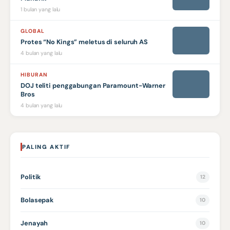
1 bulan yang lalu
GLOBAL
Protes “No Kings” meletus di seluruh AS
4 bulan yang lalu
HIBURAN
DOJ teliti penggabungan Paramount-Warner
Bros
4 bulan yang lalu
PALING AKTIF
Politik
12
Bolasepak
10
Jenayah
10