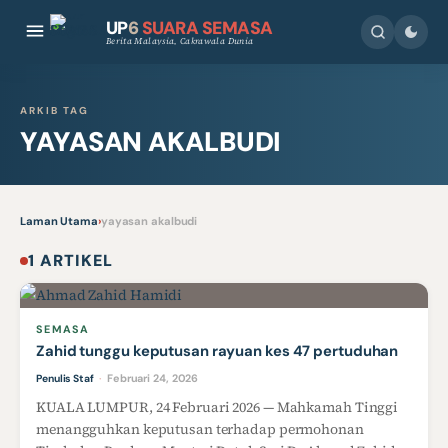
UP
6
SUARA SEMASA
Berita Malaysia, Cakrawala Dunia
ARKIB TAG
YAYASAN AKALBUDI
Laman Utama
›
yayasan akalbudi
1 ARTIKEL
SEMASA
Zahid tunggu keputusan rayuan kes 47 pertuduhan
Februari 24, 2026
Penulis Staf
·
KUALA LUMPUR, 24 Februari 2026 — Mahkamah Tinggi
menangguhkan keputusan terhadap permohonan