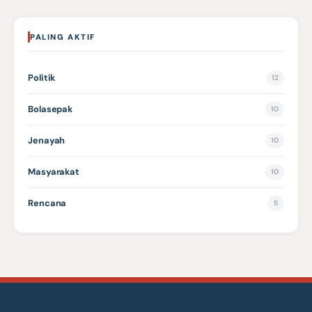
PALING AKTIF
Politik
12
Bolasepak
10
Jenayah
10
Masyarakat
10
Rencana
5