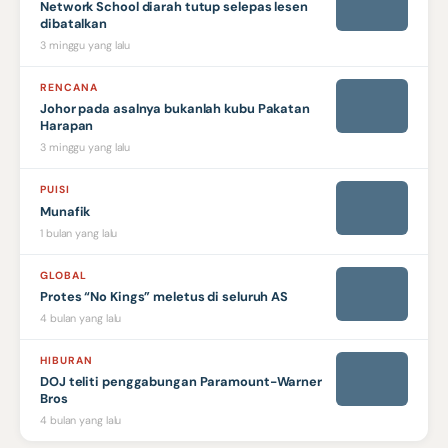
Network School diarah tutup selepas lesen
dibatalkan
3 minggu yang lalu
RENCANA
Johor pada asalnya bukanlah kubu Pakatan
Harapan
3 minggu yang lalu
PUISI
Munafik
1 bulan yang lalu
GLOBAL
Protes “No Kings” meletus di seluruh AS
4 bulan yang lalu
HIBURAN
DOJ teliti penggabungan Paramount-Warner
Bros
4 bulan yang lalu