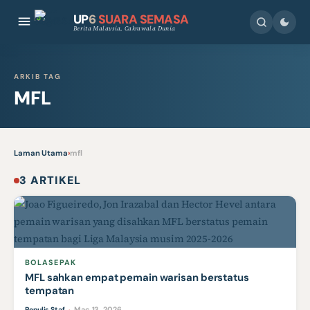
UP
6
SUARA SEMASA
Berita Malaysia, Cakrawala Dunia
ARKIB TAG
MFL
Laman Utama
›
mfl
3 ARTIKEL
BOLASEPAK
MFL sahkan empat pemain warisan berstatus
tempatan
Mac 13, 2026
Penulis Staf
·