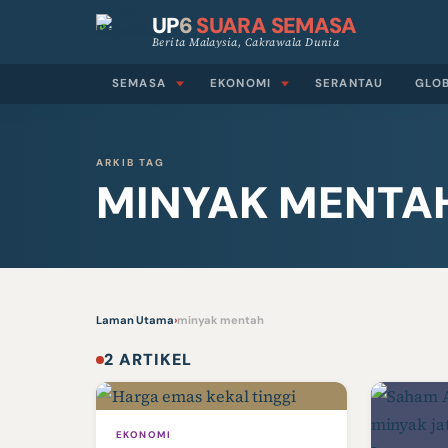
UP
6
SUARA SEMASA
Berita Malaysia, Cakrawala Dunia
SEMASA
EKONOMI
SERANTAU
GLO
ARKIB TAG
MINYAK MENTA
Laman Utama
›
minyak mentah
2 ARTIKEL
EKONOMI