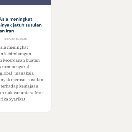
sia meningkat,
inyak jatuh susulan
an Iran
f
Februari 18, 2026
·
sia meningkat
n kebimbangan
n kecerdasan buatan
rus mempengaruhi
 global, manakala
inyak merosot susulan
 terhadap kemajuan
n nuklear antara Iran
ika Syarikat.