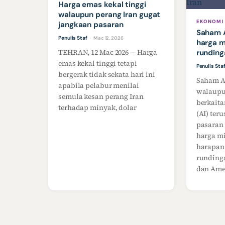
Harga emas kekal tinggi
walaupun perang Iran gugat
EKONOMI
jangkaan pasaran
Saham A
Penulis Staf
Mac 12, 2026
·
harga m
TEHRAN, 12 Mac 2026 — Harga
runding
emas kekal tinggi tetapi
Penulis Sta
bergerak tidak sekata hari ini
Saham A
apabila pelabur menilai
walaupu
semula kesan perang Iran
berkaita
terhadap minyak, dolar
(AI) te
pasaran
harga m
harapan
rundinga
dan Amer