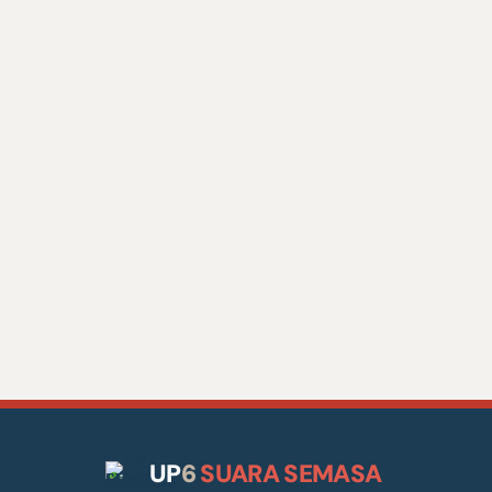
UP
6
SUARA SEMASA