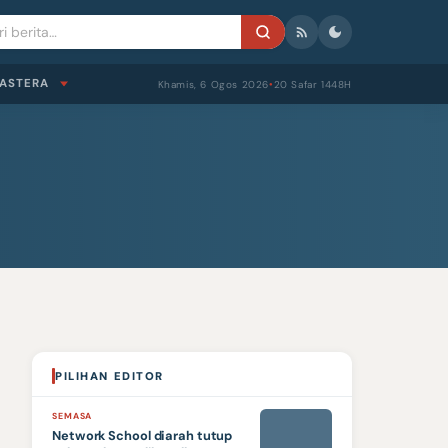
ASTERA
Khamis, 6 Ogos 2026
20 Safar 1448H
●
PILIHAN EDITOR
SEMASA
Network School diarah tutup