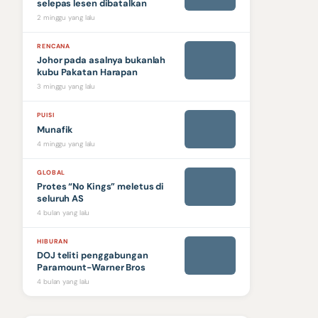
selepas lesen dibatalkan
2 minggu yang lalu
RENCANA
Johor pada asalnya bukanlah
kubu Pakatan Harapan
3 minggu yang lalu
PUISI
Munafik
4 minggu yang lalu
GLOBAL
Protes “No Kings” meletus di
seluruh AS
4 bulan yang lalu
HIBURAN
DOJ teliti penggabungan
Paramount-Warner Bros
4 bulan yang lalu