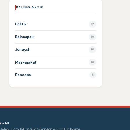
PALING AKTIF
Politik
12
Bolasepak
10
Jenayah
10
Masyarakat
10
Rencana
5
KAMI
alan Juara 1/4, Seri Kembangan 43300 Selangor.