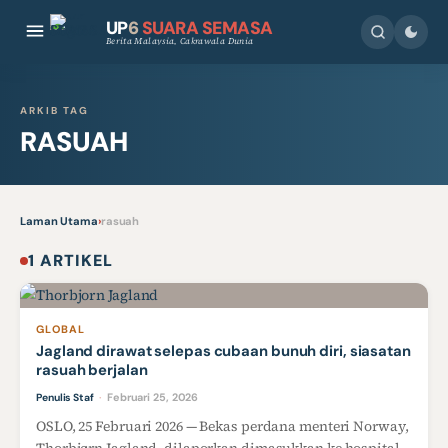
UP
6
SUARA SEMASA
Berita Malaysia, Cakrawala Dunia
ARKIB TAG
RASUAH
Laman Utama
›
rasuah
1 ARTIKEL
GLOBAL
Jagland dirawat selepas cubaan bunuh diri, siasatan
rasuah berjalan
Februari 25, 2026
Penulis Staf
·
OSLO, 25 Februari 2026 — Bekas perdana menteri Norway,