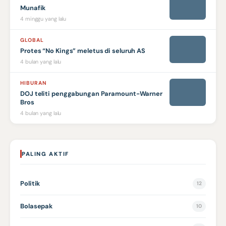
Munafik
4 minggu yang lalu
GLOBAL
Protes “No Kings” meletus di seluruh AS
4 bulan yang lalu
HIBURAN
DOJ teliti penggabungan Paramount-Warner
Bros
4 bulan yang lalu
PALING AKTIF
Politik
12
Bolasepak
10