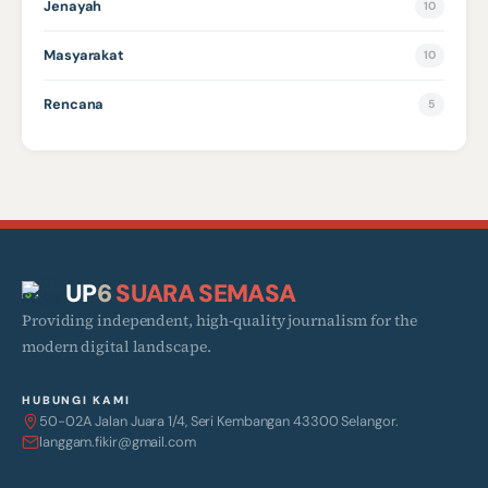
Jenayah
10
Masyarakat
10
Rencana
5
UP
6
SUARA SEMASA
Providing independent, high-quality journalism for the
modern digital landscape.
HUBUNGI KAMI
50-02A Jalan Juara 1/4, Seri Kembangan 43300 Selangor.
langgam.fikir@gmail.com