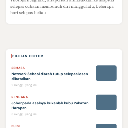
Thorbjørn Jagland, dilaporkan dimasukkan ke hospital
selepas cubaan membunuh diri minggu lalu, beberapa
hari selepas beliau
PILIHAN EDITOR
SEMASA
Network School diarah tutup selepas lesen
dibatalkan
2 minggu yang lalu
RENCANA
Johor pada asalnya bukanlah kubu Pakatan
Harapan
3 minggu yang lalu
PUISI